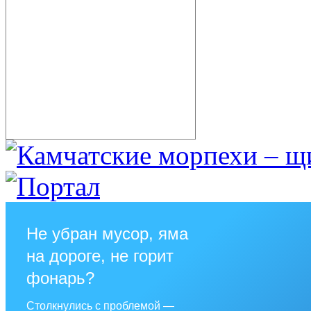
Не убран мусор, яма
на дороге, не горит
фонарь?
Столкнулись с проблемой —