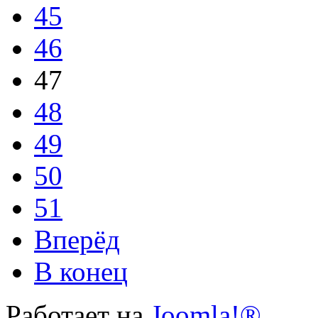
45
46
47
48
49
50
51
Вперёд
В конец
Работает на
Joomla!®