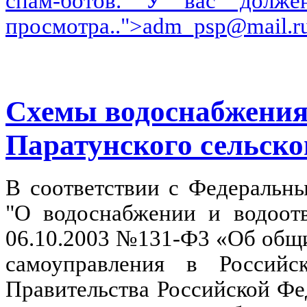
спам-ботов. У вас долже
просмотра.
.">
adm_psp@mail.r
Схемы водоснабжения
Паратунского сельско
В соответствии c Федеральн
"О водоснабжении и водоотв
06.10.2003 №131-Ф3 «Об общ
самоуправления в Российс
Правительства Российской Фед