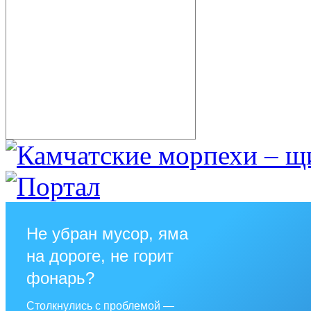
Не убран мусор, яма
на дороге, не горит
фонарь?
Столкнулись с проблемой —